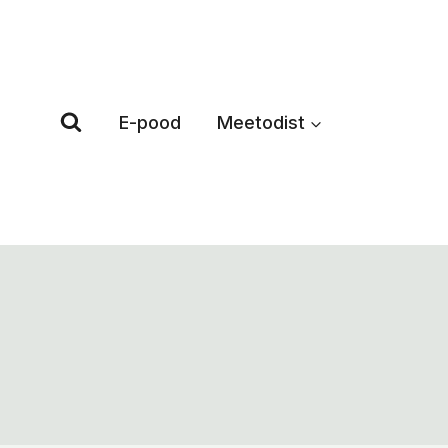
Skip
to
content
E-pood
Meetodist